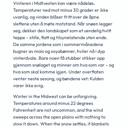
Vinteren i Midtvesten kan være nådeløs.
Temperaturer ned mot minus 30 grader er ikke
uvanlig, og vinden blåser fritt over de åpne
slettene uten å møte motstand. Når snøen legger
seg, dekker den landskapet som et uendelig hvitt
teppe – stille, flatt og tilsynelatende uten ende.
De samme jordene som i sommermånedene
bugner av mais og soyabønner, hviler nå i dyp
vinterdvale. Bare noen få stubber stikker opp
gjennom snølaget og minner om hva som var – og
hva som skal komme igjen. Under overflaten
venter neste sesong, og bøndene vet: Kulden
varer ikke evig.
Winter in the Midwest can be unforgiving.
Temperatures around minus 22 degrees
Fahrenheit are not uncommon, and the wind
sweeps across the open plains with nothing to
slow it down. When the snow settles, it blankets