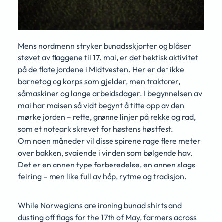
Mens nordmenn stryker bunadsskjorter og blåser
støvet av flaggene til 17. mai, er det hektisk aktivitet
på de flate jordene i Midtvesten. Her er det ikke
barnetog og korps som gjelder, men traktorer,
såmaskiner og lange arbeidsdager. I begynnelsen av
mai har maisen så vidt begynt å titte opp av den
mørke jorden – rette, grønne linjer på rekke og rad,
som et noteark skrevet for høstens høstfest.
Om noen måneder vil disse spirene rage flere meter
over bakken, svaiende i vinden som bølgende hav.
Det er en annen type forberedelse, en annen slags
feiring – men like full av håp, rytme og tradisjon.
While Norwegians are ironing bunad shirts and
dusting off flags for the 17th of May, farmers across