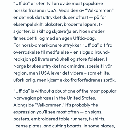
“Uff da” er uten tvil en av de mest populære
norske frasene i USA. Ved siden av “Velkommen”
er det nok det uttrykket du ser oftest — på for
eksempel skilt, plakater, broderte løpere, t-
skjorter, bilskilt og skjærefjøler. Noen steder
finnes det til og med en egen Uffda-dag.
For norsk-amerikanere uttrykker “Uff da” alt fra
overraskelse til medfølelse – en slags allround-
reaksjon på livets små uhell og store følelser. I
Norge brukes uttrykket nok mindre, spesielt i vår
region, men i USA lever det videre – som et lite,
uforklarlig, men kjært ekko fra forfedrenes språk.
“Uff da” is without a doubt one of the most popular
Norwegian phrases in the United States.
Alongside “Velkommen,” it’s probably the
expression you’ll see most often — on signs,
posters, embroidered table runners, t-shirts,
license plates, and cutting boards. In some places,