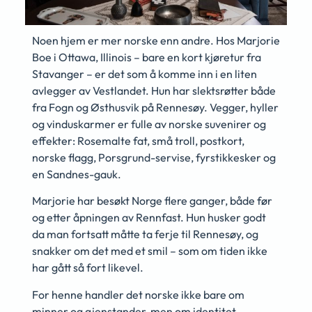
Noen hjem er mer norske enn andre. Hos Marjorie
Boe i Ottawa, Illinois – bare en kort kjøretur fra
Stavanger – er det som å komme inn i en liten
avlegger av Vestlandet. Hun har slektsrøtter både
fra Fogn og Østhusvik på Rennesøy. Vegger, hyller
og vinduskarmer er fulle av norske suvenirer og
effekter: Rosemalte fat, små troll, postkort,
norske flagg, Porsgrund-servise, fyrstikkesker og
en Sandnes-gauk.
Marjorie har besøkt Norge flere ganger, både før
og etter åpningen av Rennfast. Hun husker godt
da man fortsatt måtte ta ferje til Rennesøy, og
snakker om det med et smil – som om tiden ikke
har gått så fort likevel.
For henne handler det norske ikke bare om
minner og gjenstander, men om identitet,