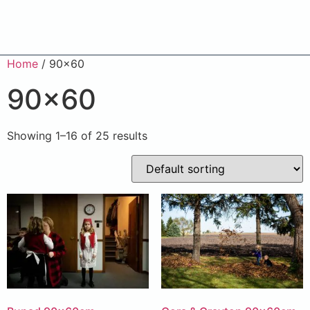
Home
/ 90x60
90x60
Showing 1–16 of 25 results