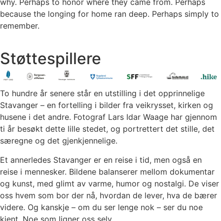
why. Perhaps to honor where they came from. Perhaps
because the longing for home ran deep. Perhaps simply to
remember.
Støttespillere
To hundre år senere står en utstilling i det opprinnelige
Stavanger – en fortelling i bilder fra veikrysset, kirken og
husene i det andre. Fotograf Lars Idar Waage har gjennom
ti år besøkt dette lille stedet, og portrettert det stille, det
særegne og det gjenkjennelige.
Et annerledes Stavanger er en reise i tid, men også en
reise i mennesker. Bildene balanserer mellom dokumentar
og kunst, med glimt av varme, humor og nostalgi. De viser
oss hvem som bor der nå, hvordan de lever, hva de bærer
videre. Og kanskje – om du ser lenge nok – ser du noe
kjent. Noe som ligner oss selv.