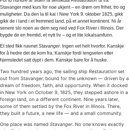
For to hundre år siden la seilskuta Restauration ut fra
Stavanger med kurs for noe ukjent – en drøm om frihet, tro og
muligheter. Da den la til kai i New York 9. oktober 1825, gikk
gikk de i land i et fremmed land, på et annet kontinent. Ni år
senere slo noen av dem seg ned ved Fox River i Illinois. Der
bygde de en fremtid, et nytt liv – og et lite lokalsamfunn.
Et sted fikk navnet
Stavanger
. Ingen vet helt hvorfor. Kanskje
for å hedre det de kom fra. Kanskje fordi lengselen etter
hjemstedet satt dypt i dem. Kanskje bare for å huske.
Two hundred years ago, the sailing ship
Restauration
set
out from Stavanger, bound for the unknown — driven by a
dream of freedom, faith, and opportunity. When it docked
in New York on October 9, 1825, they stepped ashore in a
foreign land, on a different continent. Nine years later,
some of them settled by the Fox River in Illinois. There,
they built a future, a new life — and a small community.
One place was named
Stavanger
. No one knows exactly